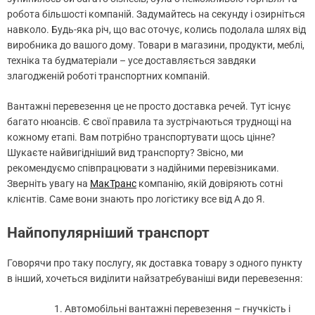
робота більшості компаній. Задумайтесь на секунду і озирніться
навколо. Будь-яка річ, що вас оточує, колись подолала шлях від
виробника до вашого дому. Товари в магазини, продукти, меблі,
техніка та будматеріали – усе доставляється завдяки
злагодженій роботі транспортних компаній.
Вантажні перевезення це не просто доставка речей. Тут існує
багато нюансів. Є свої правила та зустрічаються труднощі на
кожному етапі. Вам потрібно транспортувати щось цінне?
Шукаєте найвигідніший вид транспорту? Звісно, ми
рекомендуємо співпрацювати з надійними перевізниками.
Зверніть увагу на
МакТранс
компанію, якій довіряють сотні
клієнтів. Саме вони знають про логістику все від А до Я.
Найпопулярніший транспорт
Говорячи про таку послугу, як доставка товару з одного пункту
в інший, хочеться виділити найзатребуваніші види перевезення:
Автомобільні вантажні перевезення – гнучкість і