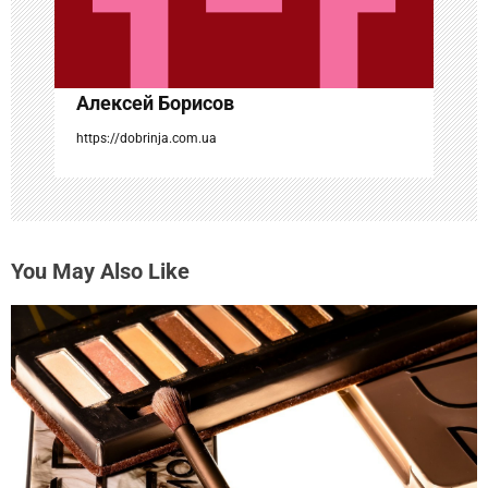
п
и
с
Алексей Борисов
я
https://dobrinja.com.ua
м
You May Also Like