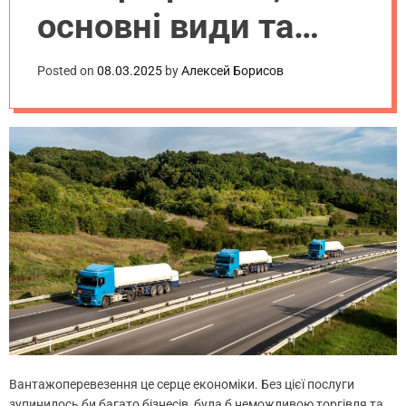
a
основні види та
особливості
Posted on
08.03.2025
by
Алексей Борисов
організації
Вантажоперевезення це серце економіки. Без цієї послуги
зупинилось би багато бізнесів, була б неможливою торгівля та