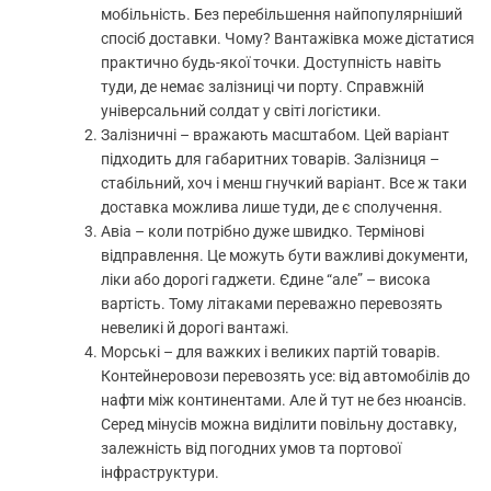
мобільність. Без перебільшення найпопулярніший
спосіб доставки. Чому? Вантажівка може дістатися
практично будь-якої точки. Доступність навіть
туди, де немає залізниці чи порту. Справжній
універсальний солдат у світі логістики.
Залізничні – вражають масштабом. Цей варіант
підходить для габаритних товарів. Залізниця –
стабільний, хоч і менш гнучкий варіант. Все ж таки
доставка можлива лише туди, де є сполучення.
Авіа – коли потрібно дуже швидко. Термінові
відправлення. Це можуть бути важливі документи,
ліки або дорогі гаджети. Єдине “але” – висока
вартість. Тому літаками переважно перевозять
невеликі й дорогі вантажі.
Морські – для важких і великих партій товарів.
Контейнеровози перевозять усе: від автомобілів до
нафти між континентами. Але й тут не без нюансів.
Серед мінусів можна виділити повільну доставку,
залежність від погодних умов та портової
інфраструктури.