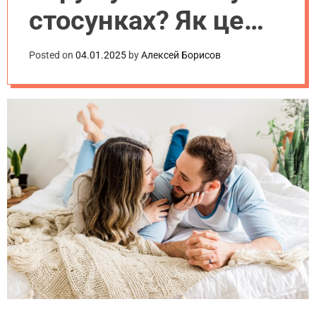
a
стосунках? Як це
впливає на довіру
Posted on
04.01.2025
by
Алексей Борисов