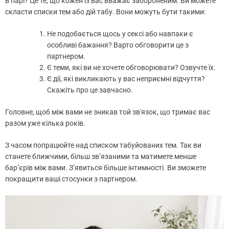
в парі? Це те, що кожен із вас вважає забороненим. Ви можете
скласти списки тем або дій табу. Вони можуть бути такими:
Не подобається щось у сексі або навпаки є
особливі бажання? Варто обговорити це з
партнером.
Є теми, які ви не хочете обговорювати? Озвучте їх.
Є дії, які викликають у вас неприємні відчуття?
Скажіть про це завчасно.
Головне, щоб між вами не зникав той зв'язок, що тримає вас
разом уже кілька років.
З часом попрацюйте над списком табуйованих тем. Так ви
станете ближчими, більш зв’язаними та матимете менше
бар’єрів між вами. З’явиться більше інтимності. Ви зможете
покращити ваші стосунки з партнером.