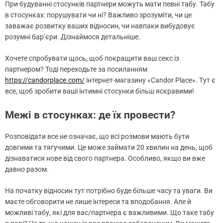
При будуванні стосунків партнери можуть мати певні табу. Табу
в стосунках: порушувати чи ні? Важливо зрозуміти, чи це
заважає розвитку ваших відносин, чи навпаки вибудовує
розумні бар’єри. Дізнаймося детальніше.
Хочете спробувати щось, щоб покращити ваш секс із
партнером? Тоді переходьте за посиланням
https://candorplace.com/
інтернет-магазину «Candor Place». Тут є
все, щоб зробити ваші інтимні стосунки більш яскравими!
Межі в стосунках: де їх провести?
Розповідати все не означає, що всі розмови мають бути
довгими та тягучими. Це може займати 20 хвилин на день, щоб
дізнаватися нове від свого партнера. Особливо, якщо ви вже
давно разом.
На початку відносин тут потрібно буде більше часу та уваги. Ви
маєте обговорити не лише інтереси та вподобання. Але й
можливі табу, які для вас/партнера є важливими. Що таке табу