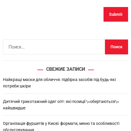
Н
а
й
т
СВЕЖИЕ ЗАПИСИ
и
:
Найкращі маски для обличчя: підбірка засобів під будь-які
потреби шкіри
Дитячий трикотажний одяг опт: які позиції \»обертаються\»
найшвидше
Організація фуршетів у Києві: формати, меню та особливості
обслуговування