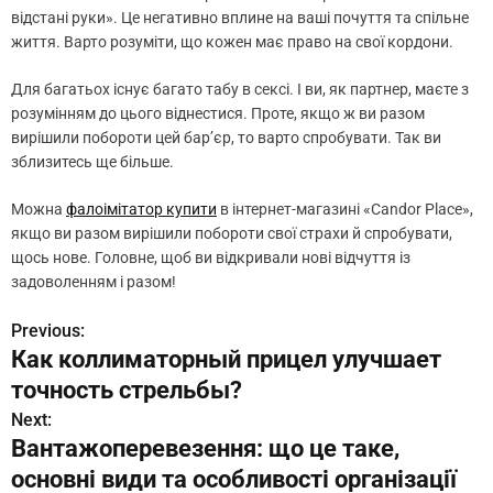
відстані руки». Це негативно вплине на ваші почуття та спільне
життя. Варто розуміти, що кожен має право на свої кордони.
Для багатьох існує багато табу в сексі. І ви, як партнер, маєте з
розумінням до цього віднестися. Проте, якщо ж ви разом
вирішили побороти цей бар’єр, то варто спробувати. Так ви
зблизитесь ще більше.
Можна
фалоімітатор купити
в інтернет-магазині «Candor Place»,
якщо ви разом вирішили побороти свої страхи й спробувати,
щось нове. Головне, щоб ви відкривали нові відчуття із
задоволенням і разом!
Previous:
Н
Как коллиматорный прицел улучшает
а
точность стрельбы?
в
Next:
Вантажоперевезення: що це таке,
и
основні види та особливості організації