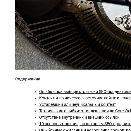
Содержание:
Ошибки при выборе стратегии SEO-продвижения
Контент и техническое состояние сайта: ключ
Устаревший или неуникальный контент
Технические ошибки: от индексации до Core Web
Отсутствие внутренних и внешних ссылок
10 основных причин, по которым SEO-продвиже
Ошибочные ожидания и недооценка сроков: по