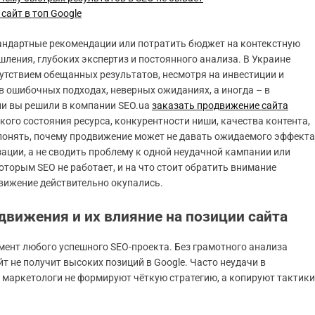
сайт в топ Google
стандартные рекомендации или потратить бюджет на контекстную
ления, глубоких экспертиз и постоянного анализа. В Украине
сутствием обещанных результатов, несмотря на инвестиции и
в ошибочных подходах, неверных ожиданиях, а иногда – в
и вы решили в компании SEO.ua
заказать продвижение сайта
кого состояния ресурса, конкурентности ниши, качества контента,
 понять, почему продвижение может не давать ожидаемого эффекта
ции, а не сводить проблему к одной неудачной кампании или
торым SEO не работает, и на что стоит обратить внимание
вижение действительно окупались.
движения и их влияние на позиции сайта
ент любого успешного SEO-проекта. Без грамотного анализа
т не получит высоких позиций в Google. Часто неудачи в
 маркетологи не формируют чёткую стратегию, а копируют тактики