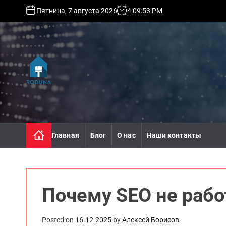
S
Пятница, 7 августа 2026
4
:
09
:
54
PM
k
i
p
t
o
c
o
r
n
o
t
d
e
u
n
n
Главная
Блог
О нас
Наши контакты
t
a
.
k
i
Почему SEO не рабо
e
v
.
Posted on
16.12.2025
by
Алексей Борисов
u