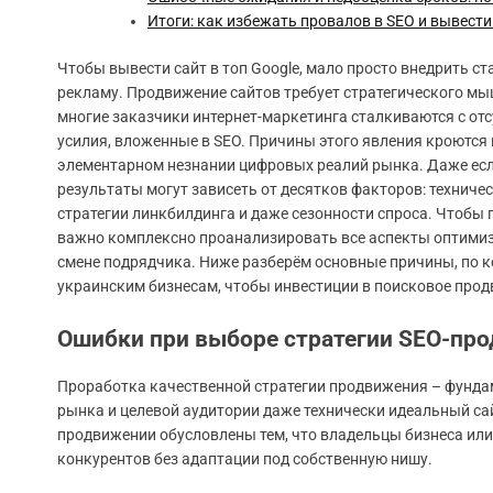
Итоги: как избежать провалов в SEO и вывести 
Чтобы вывести сайт в топ Google, мало просто внедрить 
рекламу. Продвижение сайтов требует стратегического мыш
многие заказчики интернет-маркетинга сталкиваются с от
усилия, вложенные в SEO. Причины этого явления кроются 
элементарном незнании цифровых реалий рынка. Даже есл
результаты могут зависеть от десятков факторов: техничес
стратегии линкбилдинга и даже сезонности спроса. Чтобы
важно комплексно проанализировать все аспекты оптимиза
смене подрядчика. Ниже разберём основные причины, по ко
украинским бизнесам, чтобы инвестиции в поисковое прод
Ошибки при выборе стратегии SEO-про
Проработка качественной стратегии продвижения – фундам
рынка и целевой аудитории даже технически идеальный сай
продвижении обусловлены тем, что владельцы бизнеса или
конкурентов без адаптации под собственную нишу.