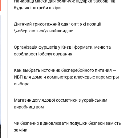
:
Найкращі маски для обличчя: підбірка засобів під
будь-які потреби шкіри
Дитячий трикотажний одяг опт: які позиції
\»обертаються\» найшвидше
Організація фуршетів у Києві: формати, меню та
особливості обслуговування
Как выбрать источник бесперебойного питания —
ИБП для дома и компьютера: ключевые параметры
выбора
Магазин доглядової косметики з українським
виробництвом
Чи безпечно відновлювати подушки безпеки замість
заміни