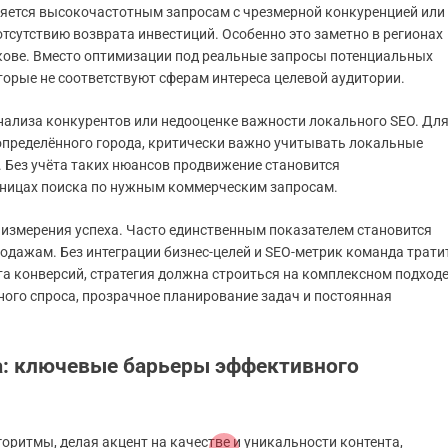
яется высокочастотным запросам с чрезмерной конкуренцией или
тсутствию возврата инвестиций. Особенно это заметно в регионах
кове. Вместо оптимизации под реальные запросы потенциальных
торые не соответствуют сферам интереса целевой аудитории.
нализа конкурентов или недооценке важности локального SEO. Дл
определённого города, критически важно учитывать локальные
 Без учёта таких нюансов продвижение становится
раницах поиска по нужным коммерческим запросам.
 измерения успеха. Часто единственным показателем становится
родажам. Без интеграции бизнес-целей и SEO-метрик команда трати
а конверсий, стратегия должна строиться на комплексном подходе
ного спроса, прозрачное планирование задач и постоянная
та: ключевые барьеры эффективного
оритмы, делая акцент на качестве и уникальности контента,