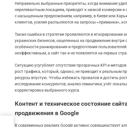
Неправильно выбранные приоритеты, когда внимание удел
нерелевантным локациям, приводят к низкой конверсии и о
с насыщенным предложением, например, в Киеве или Харь
клиентов, усилия распыляются на запросы-«приманки», ко
Также ошибки в стратегии проявляются в игнорировании а
украинских бизнесов, нацеленных на продвижение внутри 
особенности ранжирования и предпочтения пользователей.
неэффективным, а сайт так и не появляется на первых ст
Ситуацию усугубляет отсутствие прозрачных KPI и методов
рост трафика, который, однако, не приводит к реальным п
ресурсы впустую. Чтобы избежать провалов и достичь рост
исследование конкурентов, анализ семантики, учёт локаль
корректировка выбранного курса.
Контент и техническое состояние сай
продвижения в Google
В современных реалиях Google активно совершенствует алг