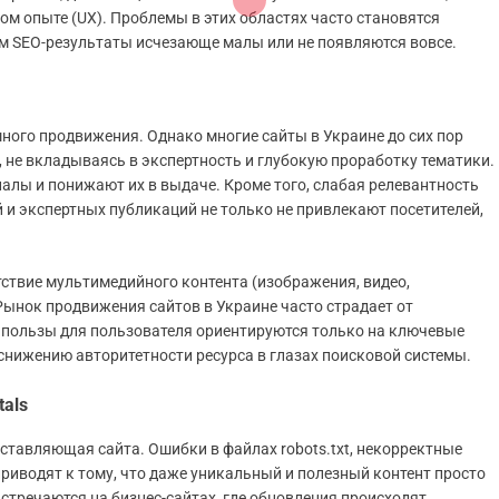
ом опыте (UX). Проблемы в этих областях часто становятся
ом SEO-результаты исчезающе малы или не появляются вовсе.
ого продвижения. Однако многие сайты в Украине до сих пор
 не вкладываясь в экспертность и глубокую проработку тематики.
лы и понижают их в выдаче. Кроме того, слабая релевантность
 и экспертных публикаций не только не привлекают посетителей,
тствие мультимедийного контента (изображения, видео,
ынок продвижения сайтов в Украине часто страдает от
 пользы для пользователя ориентируются только на ключевые
 снижению авторитетности ресурса в глазах поисковой системы.
tals
ставляющая сайта. Ошибки в файлах robots.txt, некорректные
риводят к тому, что даже уникальный и полезный контент просто
встречаются на бизнес-сайтах, где обновления происходят