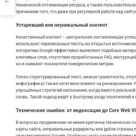
технической оптимизации ресурса, а также пользовательск
причинами того, что даже при регулярной работе над сайт
Устаревший или неуникальный контент
Качественный контент – центральная составляющая успешн
используют переписанные тексты из открытых источников,
Алгоритмы Google эффективно выявляют подобные материа
ключевых слов, отсутствие проработанных FAQ, инструкций
но и снижают показатели поведенческих метрик.
Плохо структурированный текст, низкая грамотность, отсу
инфографика) также негативно влияют на ранжирование. Р
упрощённых стратегий наполнения, когда вместо реальной
слова. Такой подход ведёт к быстрому уходу посетителей и
Технические ошибки: от индексации до Core Web Vi
В вопросах продвижения не менее критична техническая со
карты сайта, неправильные редиректы или дубли страниц п
не индексируется Google. Особенно часто такие проблемы 